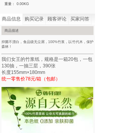
重量：
0.00
KG
商品信息
购买记录
顾客评论
买家问答
商品描述
抑菌不漂白，食品级无尘屑，100%竹浆，以竹代木，保护
森林！
我们女王的竹浆纸，
规格是一箱20包，
一包
130抽，一抽三层，390张
长度155mm×180mm
统一零售价78元/箱（包邮）